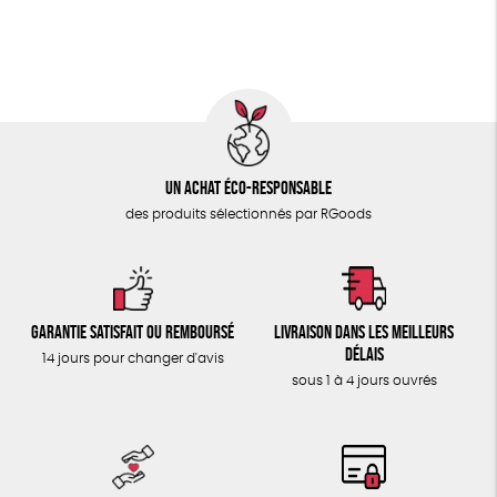
ÉPICERIE
FSC
Fabrication artisanale
Oeko-Tex
TOUT
Un achat éco-responsable
des produits sélectionnés par RGoods
Garantie satisfait ou remboursé
Livraison dans les meilleurs
délais
14 jours pour changer d'avis
sous 1 à 4 jours ouvrés