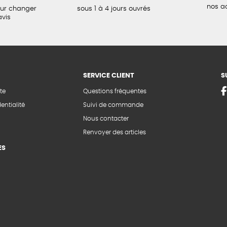
nos a
our changer
sous 1 à 4 jours ouvrés
avis
SERVICE CLIENT
S
te
Questions fréquentes
entialité
Suivi de commande
Nous contacter
Renvoyer des articles
ES