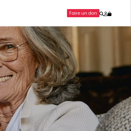
Rechercher
Mon
Faire un don
compte
SOIRES
ÉPICERIE
ISON