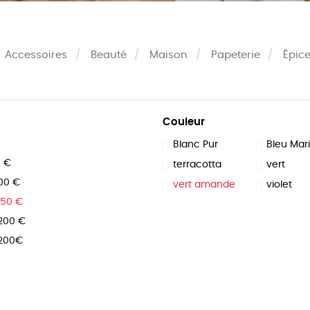
Accessoires
Beauté
Maison
Papeterie
Épice
Couleur
Blanc Pur
Bleu Mar
0 €
terracotta
vert
100 €
vert amande
violet
150 €
 200 €
 200€