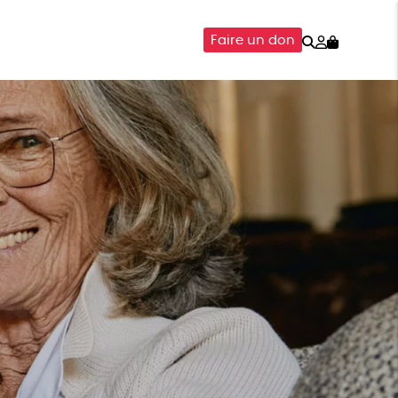
Rechercher
Mon
Faire un don
compte
SOIRES
ÉPICERIE
ISON