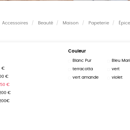
Accessoires
Beauté
Maison
Papeterie
Épice
Couleur
Blanc Pur
Bleu Mar
0 €
terracotta
vert
100 €
vert amande
violet
150 €
 200 €
 200€