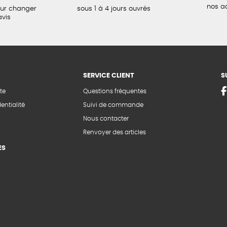
nos a
our changer
sous 1 à 4 jours ouvrés
avis
SERVICE CLIENT
S
te
Questions fréquentes
entialité
Suivi de commande
Nous contacter
Renvoyer des articles
ES