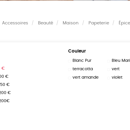
Accessoires
Beauté
Maison
Papeterie
Épice
Couleur
Blanc Pur
Bleu Mar
0 €
terracotta
vert
100 €
vert amande
violet
150 €
 200 €
 200€