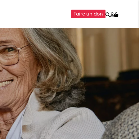
Rechercher
Mon
Faire un don
compte
SOIRES
ÉPICERIE
ISON