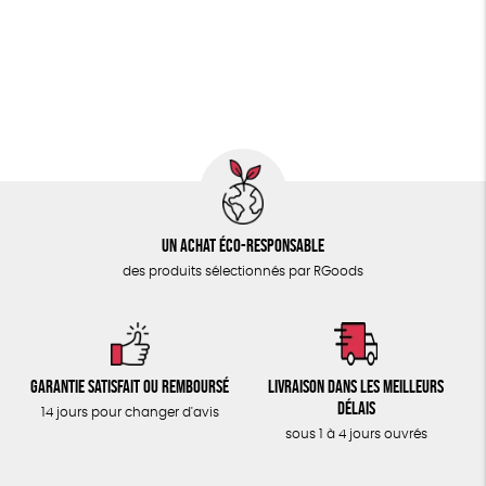
PAPETERIE
GOTS
ESAT
Fabriqué en Europe
ÉPICERIE
Fabriqué en France
Agriculture Biologique
TOUT
Un achat éco-responsable
des produits sélectionnés par RGoods
Garantie satisfait ou remboursé
Livraison dans les meilleurs
délais
14 jours pour changer d'avis
sous 1 à 4 jours ouvrés