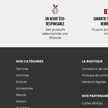
Un achat éco-
Garantie s
responsable
remb
des produits
14 jours p
sélectionnés par
d'
RGoods
NOS CATÉGORIES
LA BOUTIQUE
Femmes
Conditions de ven
Hommes
Politique de confid
Enfants
Mentions légales
Accessoires
Beauté
NOS PARTENAIR
Maison
Cartes éthiKdo