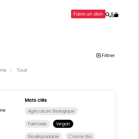
Rechercher
Mon
Faire un don
compte
SOIRES
ÉPICERIE
ISON
Filtrer
rie
Tout
Mots clés
ine
Agriculture Biologique
Fairtrade
Vegan
Biodégradable
Cosme Bio