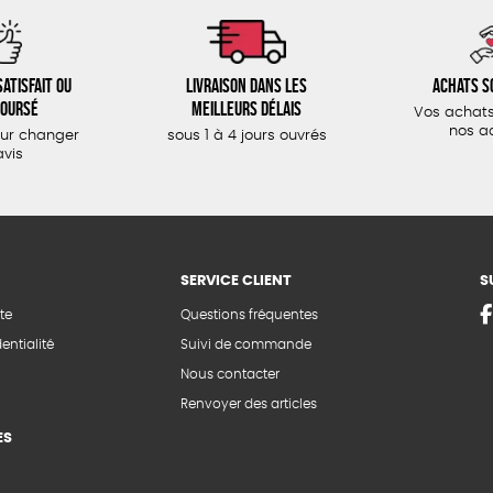
atisfait ou
Livraison dans les
Achats s
oursé
meilleurs délais
Vos achats
nos a
our changer
sous 1 à 4 jours ouvrés
avis
SERVICE CLIENT
S
te
Questions fréquentes
entialité
Suivi de commande
Nous contacter
Renvoyer des articles
ES