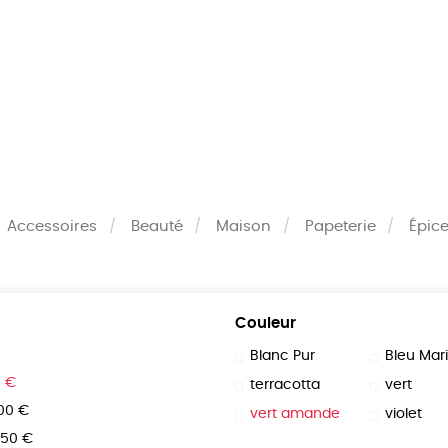
MES
ENFANTS
ACCES
TERIE
BEAUTÉ
MA
Accessoires
Beauté
Maison
Papeterie
Épice
Couleur
Blanc Pur
Bleu Mar
0 €
terracotta
vert
100 €
vert amande
violet
150 €