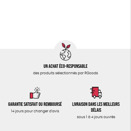
PAPETERIE
Fairtrade
Vegan
Biodégradable
Cosme Bio
ÉPICERIE
FSC
Fabrication artisanale
Oeko-Tex
TOUT
Un achat éco-responsable
des produits sélectionnés par RGoods
Garantie satisfait ou remboursé
Livraison dans les meilleurs
délais
14 jours pour changer d'avis
sous 1 à 4 jours ouvrés