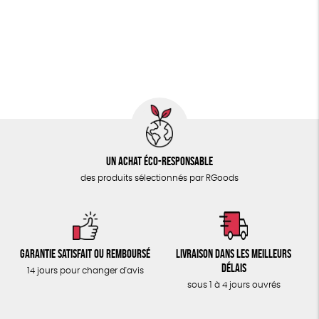
PAPETERIE
GOTS
ESAT
Fabriqué en Europe
ÉPICERIE
Fabriqué en France
Agriculture Biologique
TOUT
Fairtrade
Un achat éco-responsable
des produits sélectionnés par RGoods
Garantie satisfait ou remboursé
Livraison dans les meilleurs
délais
14 jours pour changer d'avis
sous 1 à 4 jours ouvrés