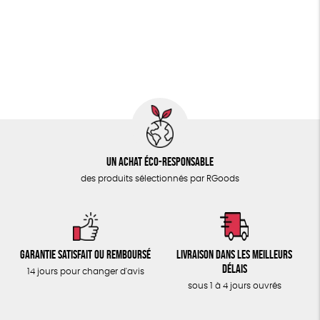
PAPETERIE
GOTS
ESAT
Fabriqué en Europe
ÉPICERIE
Fabriqué en France
Agriculture Biologique
TOUT
Un achat éco-responsable
des produits sélectionnés par RGoods
Garantie satisfait ou remboursé
Livraison dans les meilleurs
délais
14 jours pour changer d'avis
sous 1 à 4 jours ouvrés