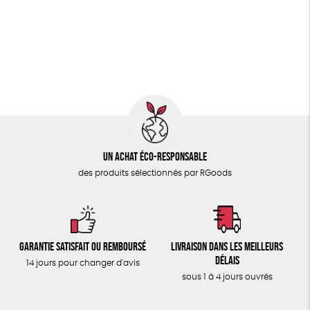
PAPETERIE
Biodégradable
Cosme Bio
FSC
ÉPICERIE
Fabrication artisanale
Oeko-Tex
PEFC
TOUT
Fabriqué en Espagne
Un achat éco-responsable
des produits sélectionnés par RGoods
Garantie satisfait ou remboursé
Livraison dans les meilleurs
délais
14 jours pour changer d'avis
sous 1 à 4 jours ouvrés