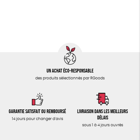
PAPETERIE
Fairtrade
Vegan
Biodégradable
Cosme Bio
ÉPICERIE
FSC
Fabrication artisanale
Oeko-Tex
TOUT
Un achat éco-responsable
des produits sélectionnés par RGoods
Garantie satisfait ou remboursé
Livraison dans les meilleurs
délais
14 jours pour changer d'avis
sous 1 à 4 jours ouvrés