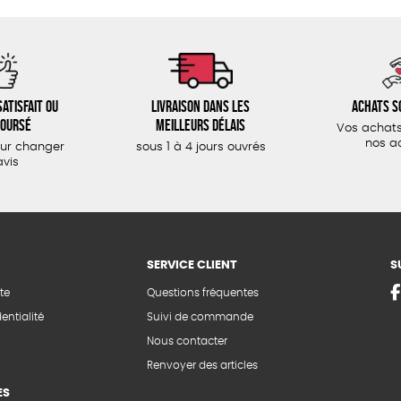
atisfait ou
Livraison dans les
Achats s
oursé
meilleurs délais
Vos achats
nos a
our changer
sous 1 à 4 jours ouvrés
avis
SERVICE CLIENT
S
te
Questions fréquentes
entialité
Suivi de commande
Nous contacter
Renvoyer des articles
ES