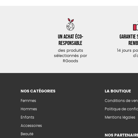
Un achat éco-
Garantie s
responsable
remb
des produits
14 jours p
sélectionnés par
d'
RGoods
NOS CATÉGORIES
LA BOUTIQUE
Femmes
Conditions de ven
Hommes
Politique de confid
Enfants
Mentions légales
Accessoires
Beauté
NOS PARTENAIR