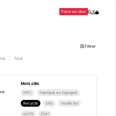
Rechercher
Mon
Faire un don
compte
SOIRES
ÉPICERIE
ISON
Filtrer
rie
Tout
Mots clés
ine
PEFC
Fabriqué en Espagne
Recyclé
GRS
Textile Bio
GOTS
ESAT