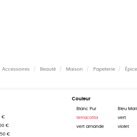
MES
ENFANTS
ACCES
TERIE
BEAUTÉ
MA
Accessoires
Beauté
Maison
Papeterie
Épice
Couleur
Blanc Pur
Bleu Mar
0 €
terracotta
vert
100 €
vert amande
violet
150 €