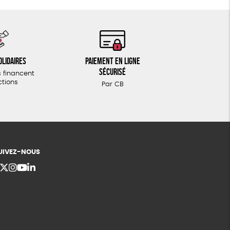
olidaires
Paiement en ligne
sécurisé
 financent
ctions
Par CB
UIVEZ-NOUS