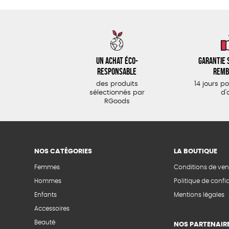
Un achat éco-
Garantie s
responsable
remb
des produits
14 jours p
sélectionnés par
d'
RGoods
NOS CATÉGORIES
LA BOUTIQUE
Femmes
Conditions de ven
Hommes
Politique de confid
Enfants
Mentions légales
Accessoires
Beauté
NOS PARTENAIR