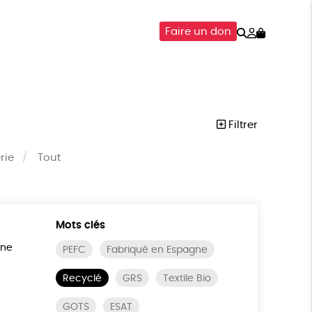
Rechercher
Mon
Faire un don
compte
SOIRES
ÉPICERIE
ISON
Filtrer
rie
Tout
Mots clés
ine
PEFC
Fabriqué en Espagne
Recyclé
GRS
Textile Bio
GOTS
ESAT