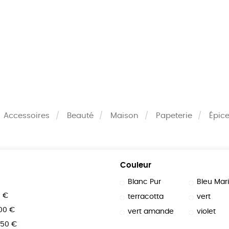
MES
ENFANTS
ACCES
TERIE
BEAUTÉ
MA
Accessoires
Beauté
Maison
Papeterie
Épice
Couleur
Blanc Pur
Bleu Mar
0 €
terracotta
vert
100 €
vert amande
violet
150 €