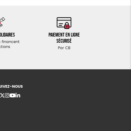
olidaires
Paiement en ligne
sécurisé
 financent
ctions
Par CB
UIVEZ-NOUS