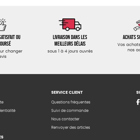
atisfait ou
Livraison dans les
Achats s
oursé
meilleurs délais
Vos achats
nos a
our changer
sous 1 à 4 jours ouvrés
avis
SERVICE CLIENT
S
te
Questions fréquentes
entialité
Suivi de commande
Nous contacter
Renvoyer des articles
ES