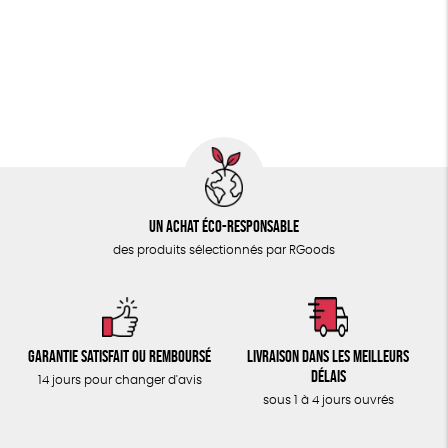
PAPETERIE
FSC
Fabrication artisanale
Oeko-Tex
PEFC
ÉPICERIE
Fabriqué en Espagne
Recyclé
GRS
Textile Bio
TOUT
Un achat éco-responsable
des produits sélectionnés par RGoods
Garantie satisfait ou remboursé
Livraison dans les meilleurs
délais
14 jours pour changer d'avis
sous 1 à 4 jours ouvrés