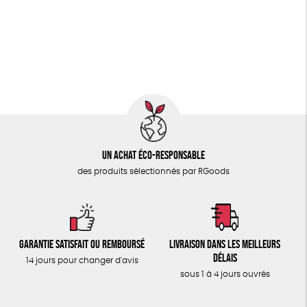
PAPETERIE
Biodégradable
Cosme Bio
FSC
ÉPICERIE
Fabrication artisanale
Oeko-Tex
PEFC
TOUT
Fabriqué en Espagne
Un achat éco-responsable
des produits sélectionnés par RGoods
Garantie satisfait ou remboursé
Livraison dans les meilleurs
délais
14 jours pour changer d'avis
sous 1 à 4 jours ouvrés