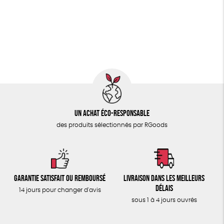
PAPETERIE
Fabriqué en Espagne
Recyclé
GRS
Textile Bio
ÉPICERIE
GOTS
ESAT
Fabriqué en Europe
TOUT
Fabriqué en France
Un achat éco-responsable
des produits sélectionnés par RGoods
Garantie satisfait ou remboursé
Livraison dans les meilleurs
délais
14 jours pour changer d'avis
sous 1 à 4 jours ouvrés