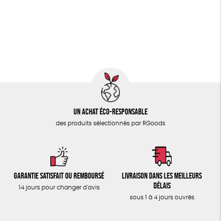
PAPETERIE
Fabriqué en Espagne
Recyclé
GRS
Textile Bio
ÉPICERIE
GOTS
ESAT
Fabriqué en Europe
TOUT
Fabriqué en France
Un achat éco-responsable
des produits sélectionnés par RGoods
Garantie satisfait ou remboursé
Livraison dans les meilleurs
délais
14 jours pour changer d'avis
sous 1 à 4 jours ouvrés