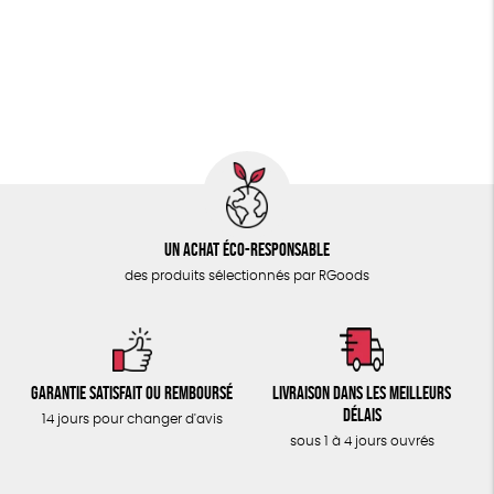
PAPETERIE
Fabriqué en Espagne
Recyclé
GRS
Textile Bio
ÉPICERIE
GOTS
ESAT
Fabriqué en Europe
TOUT
Fabriqué en France
Un achat éco-responsable
des produits sélectionnés par RGoods
Garantie satisfait ou remboursé
Livraison dans les meilleurs
délais
14 jours pour changer d'avis
sous 1 à 4 jours ouvrés