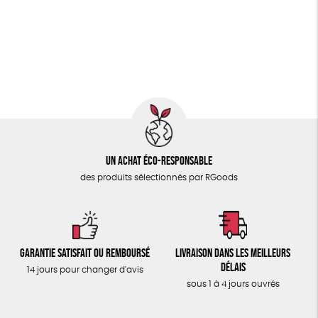
PAPETERIE
Fairtrade
Vegan
Biodégradable
Cosme Bio
ÉPICERIE
FSC
Fabrication artisanale
Oeko-Tex
TOUT
Un achat éco-responsable
des produits sélectionnés par RGoods
Garantie satisfait ou remboursé
Livraison dans les meilleurs
délais
14 jours pour changer d'avis
sous 1 à 4 jours ouvrés