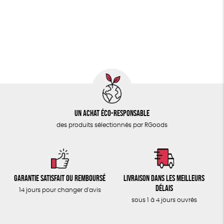
PAPETERIE
Fabriqué en Europe
Fabriqué en France
ÉPICERIE
Agriculture Biologique
Fairtrade
Vegan
TOUT
Biodégradable
Un achat éco-responsable
des produits sélectionnés par RGoods
Garantie satisfait ou remboursé
Livraison dans les meilleurs
délais
14 jours pour changer d'avis
sous 1 à 4 jours ouvrés