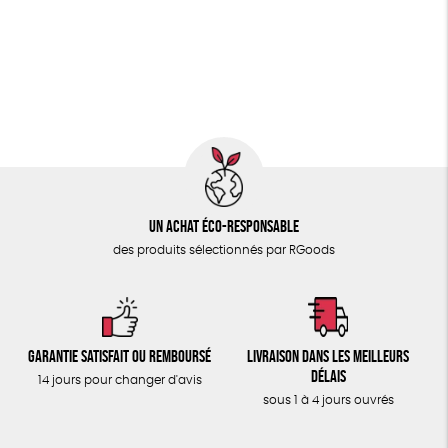
PAPETERIE
GRS
Textile Bio
ESAT
GOTS
ÉPICERIE
Fabriqué en Europe
Fabriqué en France
TOUT
Un achat éco-responsable
des produits sélectionnés par RGoods
Garantie satisfait ou remboursé
Livraison dans les meilleurs
délais
14 jours pour changer d'avis
sous 1 à 4 jours ouvrés