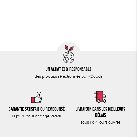
PAPETERIE
Fabriqué en Espagne
Recyclé
GRS
Textile Bio
ÉPICERIE
GOTS
ESAT
Fabriqué en Europe
TOUT
Un achat éco-responsable
des produits sélectionnés par RGoods
Garantie satisfait ou remboursé
Livraison dans les meilleurs
délais
14 jours pour changer d'avis
sous 1 à 4 jours ouvrés