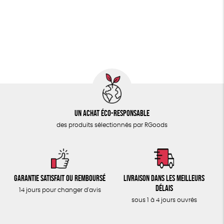
PAPETERIE
Fairtrade
Vegan
Biodégradable
Cosme Bio
ÉPICERIE
FSC
Fabrication artisanale
Oeko-Tex
PEFC
TOUT
Un achat éco-responsable
des produits sélectionnés par RGoods
Garantie satisfait ou remboursé
Livraison dans les meilleurs
délais
14 jours pour changer d'avis
sous 1 à 4 jours ouvrés