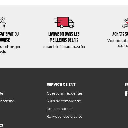
atisfait ou
Livraison dans les
Achats s
oursé
meilleurs délais
Vos achats
nos a
our changer
sous 1 à 4 jours ouvrés
avis
SERVICE CLIENT
S
te
Questions fréquentes
entialité
Suivi de commande
Nous contacter
Renvoyer des articles
ES