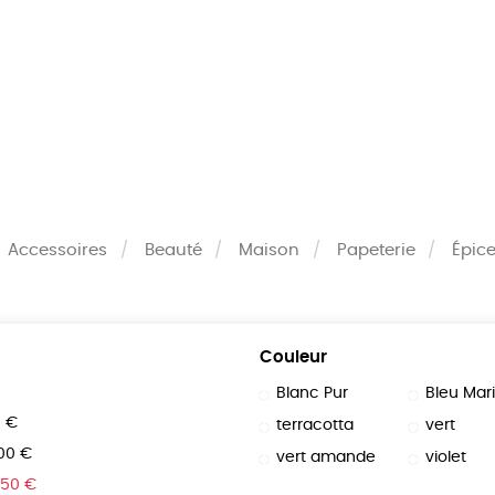
MES
ENFANTS
ACCES
TERIE
BEAUTÉ
MA
Accessoires
Beauté
Maison
Papeterie
Épice
Couleur
Blanc Pur
Bleu Mar
0 €
terracotta
vert
100 €
vert amande
violet
150 €