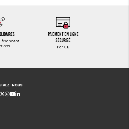
olidaires
Paiement en ligne
sécurisé
 financent
ctions
Par CB
UIVEZ-NOUS