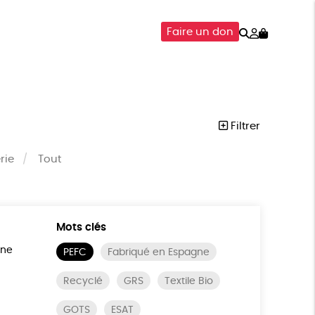
Rechercher
Mon
Faire un don
compte
SOIRES
ÉPICERIE
ISON
Filtrer
rie
Tout
Mots clés
ine
PEFC
Fabriqué en Espagne
Recyclé
GRS
Textile Bio
GOTS
ESAT