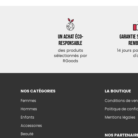
Un achat éco-
Garantie s
responsable
remb
des produits
14 jours p
sélectionnés par
d'
RGoods
NOS CATÉGORIES
LA BOUTIQUE
Femmes
Conditions de ven
Hommes
Politique de confid
Enfants
Mentions légales
Accessoires
Beauté
NOS PARTENAIR