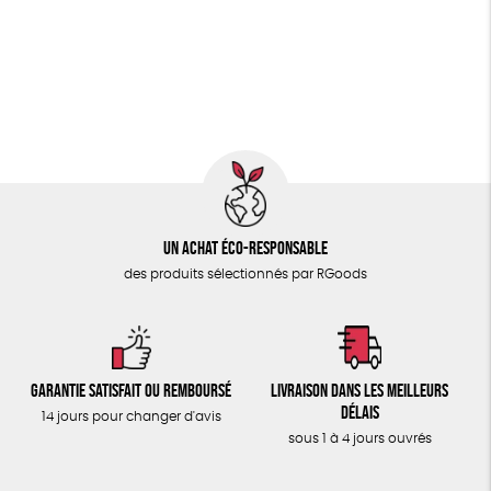
PAPETERIE
Fairtrade
Vegan
Biodégradable
Cosme Bio
ÉPICERIE
FSC
Fabrication artisanale
Oeko-Tex
PEFC
TOUT
Un achat éco-responsable
des produits sélectionnés par RGoods
Garantie satisfait ou remboursé
Livraison dans les meilleurs
délais
14 jours pour changer d'avis
sous 1 à 4 jours ouvrés