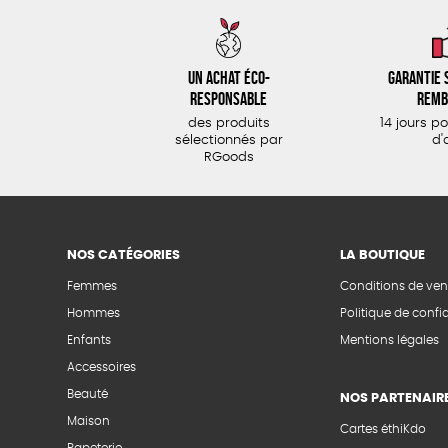
Un achat éco-
Garantie s
responsable
remb
des produits
14 jours p
sélectionnés par
d'
RGoods
NOS CATÉGORIES
LA BOUTIQUE
Femmes
Conditions de ven
Hommes
Politique de confid
Enfants
Mentions légales
Accessoires
Beauté
NOS PARTENAIR
Maison
Cartes éthiKdo