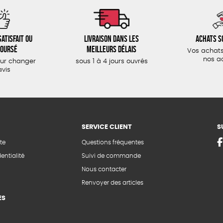
atisfait ou
Livraison dans les
Achats s
oursé
meilleurs délais
Vos achats
nos a
our changer
sous 1 à 4 jours ouvrés
avis
SERVICE CLIENT
S
te
Questions fréquentes
entialité
Suivi de commande
Nous contacter
Renvoyer des articles
ES