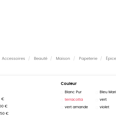
MES
ENFANTS
ACCES
TERIE
BEAUTÉ
MA
Accessoires
Beauté
Maison
Papeterie
Épice
Couleur
Blanc Pur
Bleu Mar
0 €
terracotta
vert
100 €
vert amande
violet
150 €