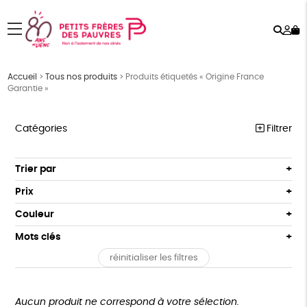
Rech
Mo
menu
co
Accueil
>
Tous nos produits
>
Produits étiquetés « Origine France
Garantie »
Catégories
Filtrer
PÂQUES
Trier par
Par défaut
FEMMES
Prix
Popularité
Tous
HOMMES
Couleur
Nouveauté
0 € - 50 €
Blanc Pur
Bleu Marine
Mots clés
Prix : du - cher au + cher
ENFANTS
50 € - 100 €
terracotta
vert
Prix : du + cher au - cher
réinitialiser les filtres
100 € - 150 €
FSC
Fabrication artisanale
Oeko-Tex
PEFC
ACCESSOIRES
vert amande
violet
Disponibilité
150 € - 200 €
BEAUTÉ
Fabriqué en Espagne
Recyclé
GRS
Textile Bio
Plus de 200€
Aucun produit ne correspond à votre sélection.