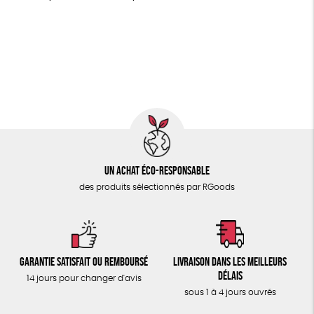
MAISON
GOTS
ESAT
Fabriqué en Europe
PAPETERIE
Fabriqué en France
Agriculture Biologique
ÉPICERIE
Fairtrade
Vegan
Biodégradable
Cosme Bio
TOUT
Un achat éco-responsable
des produits sélectionnés par RGoods
Garantie satisfait ou remboursé
Livraison dans les meilleurs
délais
14 jours pour changer d'avis
sous 1 à 4 jours ouvrés