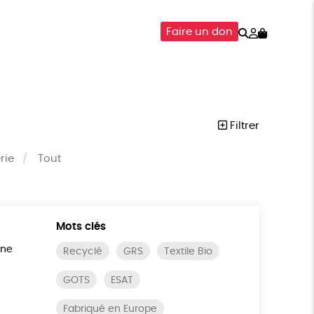
Rechercher
Mon
Faire un don
compte
SOIRES
ÉPICERIE
ISON
Filtrer
rie
Tout
Mots clés
ine
Recyclé
GRS
Textile Bio
GOTS
ESAT
Fabriqué en Europe