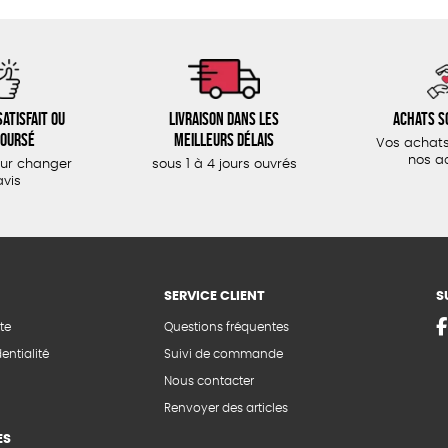
atisfait ou
Livraison dans les
Achats s
oursé
meilleurs délais
Vos achats
nos a
our changer
sous 1 à 4 jours ouvrés
avis
SERVICE CLIENT
S
te
Questions fréquentes
entialité
Suivi de commande
Nous contacter
Renvoyer des articles
ES