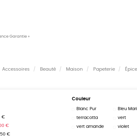
MES
ENFANTS
ACCES
rance Garantie »
TERIE
BEAUTÉ
MA
Accessoires
Beauté
Maison
Papeterie
Épice
Couleur
Blanc Pur
Bleu Mar
0 €
terracotta
vert
100 €
vert amande
violet
150 €