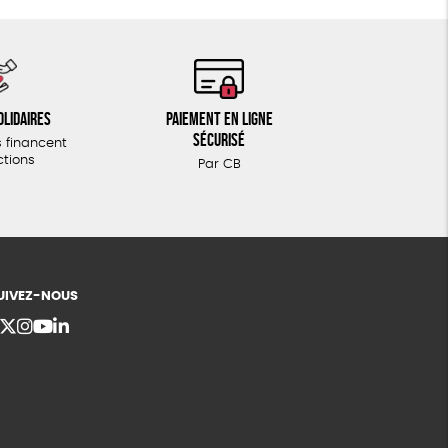
olidaires
Paiement en ligne
sécurisé
 financent
ctions
Par CB
UIVEZ-NOUS