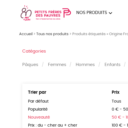
NOS PRODUITS
FEMMES
HOM
Accueil
>
Tous nos produits
>
Produits étiquetés « Origine F
PAPE
Catégories
Pâques
Femmes
Hommes
Enfants
Trier par
Prix
Par défaut
Tous
Popularité
0 € - 5
Nouveauté
50 € - 
Prix : du - cher au + cher
100 € - 