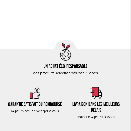
PAPETERIE
Fairtrade
Vegan
Biodégradable
Cosme Bio
ÉPICERIE
FSC
Fabrication artisanale
Oeko-Tex
TOUT
Un achat éco-responsable
des produits sélectionnés par RGoods
Garantie satisfait ou remboursé
Livraison dans les meilleurs
délais
14 jours pour changer d'avis
sous 1 à 4 jours ouvrés