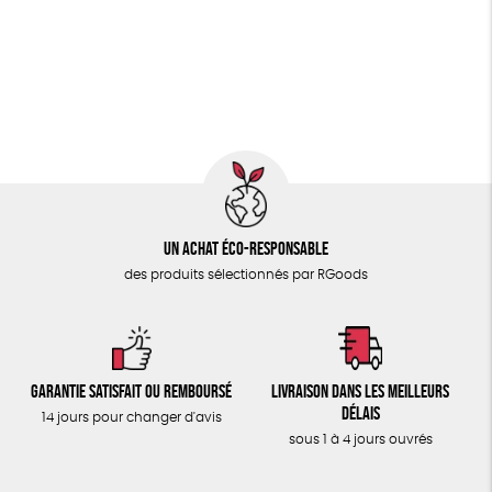
PAPETERIE
Fabriqué en Europe
Fabriqué en France
ÉPICERIE
Agriculture Biologique
Fairtrade
Vegan
TOUT
Biodégradable
Un achat éco-responsable
des produits sélectionnés par RGoods
Garantie satisfait ou remboursé
Livraison dans les meilleurs
délais
14 jours pour changer d'avis
sous 1 à 4 jours ouvrés