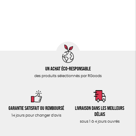
PAPETERIE
Fabriqué en Espagne
Recyclé
GRS
Textile Bio
ÉPICERIE
GOTS
ESAT
Fabriqué en Europe
TOUT
Fabriqué en France
Un achat éco-responsable
des produits sélectionnés par RGoods
Garantie satisfait ou remboursé
Livraison dans les meilleurs
délais
14 jours pour changer d'avis
sous 1 à 4 jours ouvrés