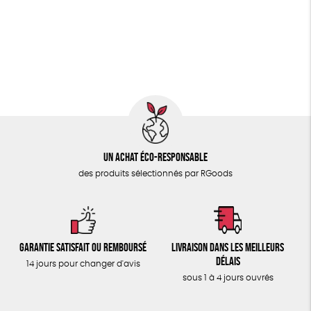
PAPETERIE
Fabriqué en Espagne
Recyclé
GRS
Textile Bio
ÉPICERIE
GOTS
ESAT
Fabriqué en Europe
TOUT
Un achat éco-responsable
des produits sélectionnés par RGoods
Garantie satisfait ou remboursé
Livraison dans les meilleurs
délais
14 jours pour changer d'avis
sous 1 à 4 jours ouvrés