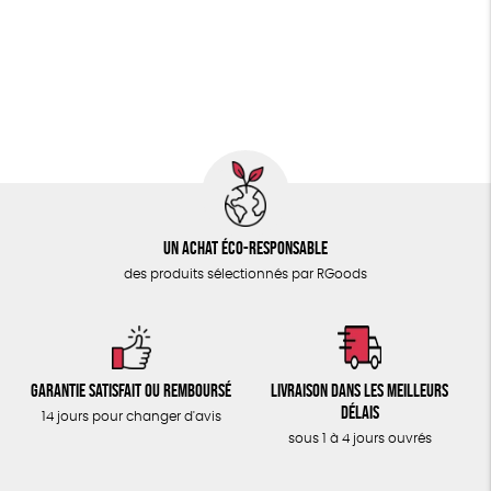
PAPETERIE
Fairtrade
Vegan
Biodégradable
Cosme Bio
ÉPICERIE
FSC
Fabrication artisanale
Oeko-Tex
PEFC
TOUT
Un achat éco-responsable
des produits sélectionnés par RGoods
Garantie satisfait ou remboursé
Livraison dans les meilleurs
délais
14 jours pour changer d'avis
sous 1 à 4 jours ouvrés