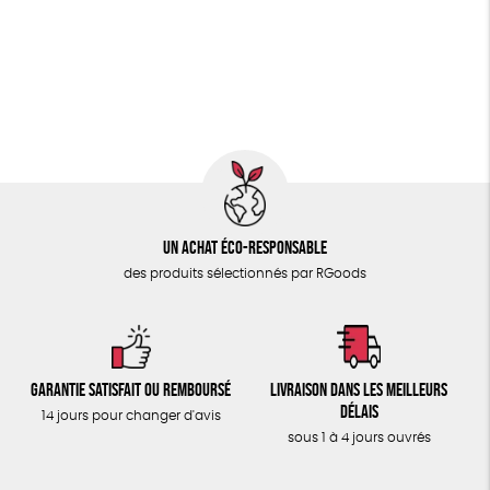
PAPETERIE
Fairtrade
Vegan
Biodégradable
Cosme Bio
ÉPICERIE
FSC
Fabrication artisanale
Oeko-Tex
PEFC
TOUT
Un achat éco-responsable
des produits sélectionnés par RGoods
Garantie satisfait ou remboursé
Livraison dans les meilleurs
délais
14 jours pour changer d'avis
sous 1 à 4 jours ouvrés