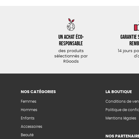
Un achat éco-
Garantie s
responsable
remb
des produits
14 jours p
sélectionnés par
d'
RGoods
NOS CATÉGORIES
LA BOUTIQUE
Femmes
Conditions de ven
Hommes
Politique de confid
Enfants
Mentions légales
Accessoires
Beauté
NOS PARTENAIR