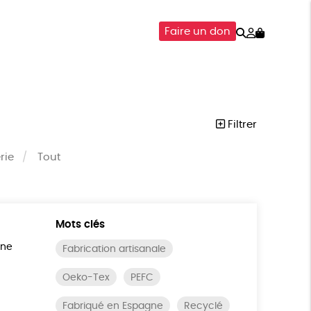
Rechercher
Mon
Faire un don
compte
SOIRES
ÉPICERIE
ISON
Filtrer
rie
Tout
Mots clés
ine
Fabrication artisanale
Oeko-Tex
PEFC
Fabriqué en Espagne
Recyclé