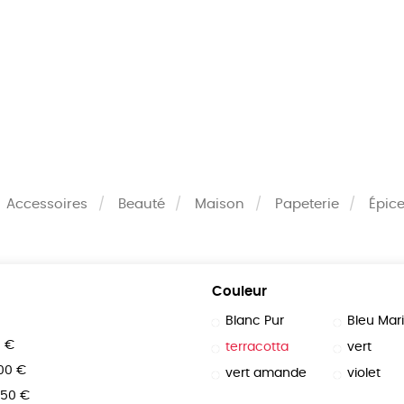
MES
ENFANTS
ACCES
TERIE
BEAUTÉ
MA
Accessoires
Beauté
Maison
Papeterie
Épice
Couleur
Blanc Pur
Bleu Mar
0 €
terracotta
vert
100 €
vert amande
violet
150 €