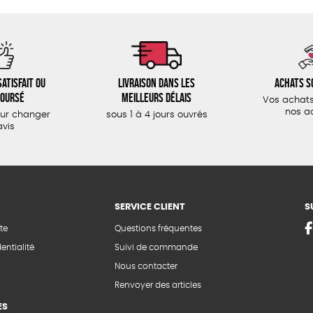
atisfait ou
Livraison dans les
Achats s
oursé
meilleurs délais
Vos achats
nos a
our changer
sous 1 à 4 jours ouvrés
avis
SERVICE CLIENT
S
te
Questions fréquentes
entialité
Suivi de commande
Nous contacter
Renvoyer des articles
ES