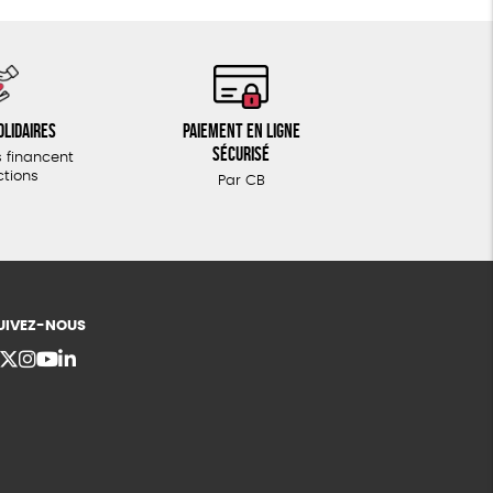
olidaires
Paiement en ligne
sécurisé
 financent
ctions
Par CB
UIVEZ-NOUS