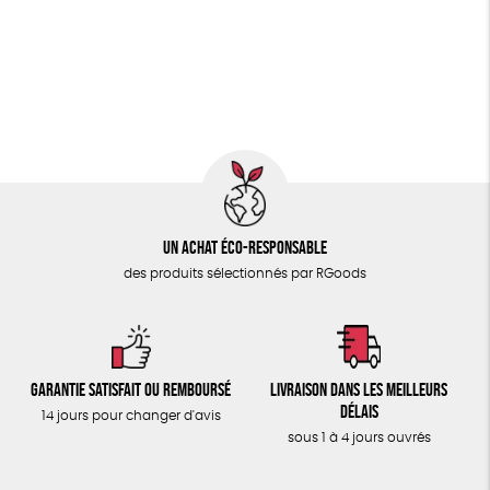
PAPETERIE
GOTS
ESAT
Fabriqué en Europe
ÉPICERIE
Fabriqué en France
Agriculture Biologique
TOUT
Fairtrade
Un achat éco-responsable
des produits sélectionnés par RGoods
Garantie satisfait ou remboursé
Livraison dans les meilleurs
délais
14 jours pour changer d'avis
sous 1 à 4 jours ouvrés