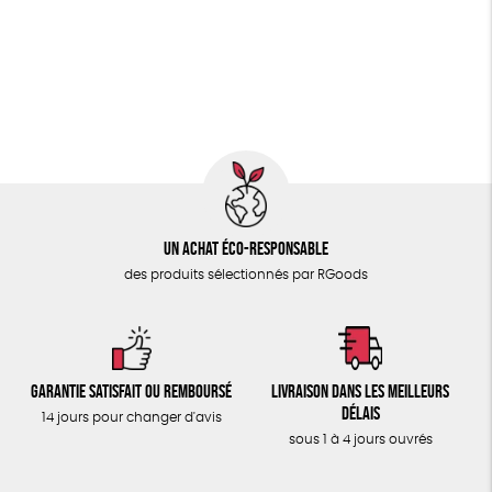
PAPETERIE
Biodégradable
Cosme Bio
FSC
ÉPICERIE
Fabrication artisanale
Oeko-Tex
PEFC
TOUT
Fabriqué en Espagne
Recyclé
Un achat éco-responsable
des produits sélectionnés par RGoods
Garantie satisfait ou remboursé
Livraison dans les meilleurs
délais
14 jours pour changer d'avis
sous 1 à 4 jours ouvrés