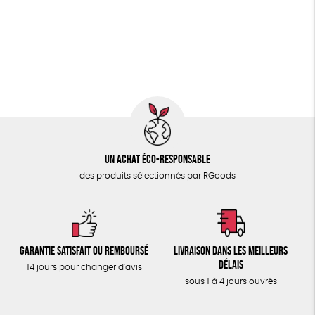
PAPETERIE
Fairtrade
Vegan
Biodégradable
Cosme Bio
ÉPICERIE
FSC
Fabrication artisanale
Oeko-Tex
TOUT
Un achat éco-responsable
des produits sélectionnés par RGoods
Garantie satisfait ou remboursé
Livraison dans les meilleurs
délais
14 jours pour changer d'avis
sous 1 à 4 jours ouvrés