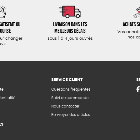
atisfait ou
Livraison dans les
Achats s
oursé
meilleurs délais
Vos achats
nos a
our changer
sous 1 à 4 jours ouvrés
avis
SERVICE CLIENT
S
te
Questions fréquentes
entialité
Suivi de commande
Nous contacter
Renvoyer des articles
ES