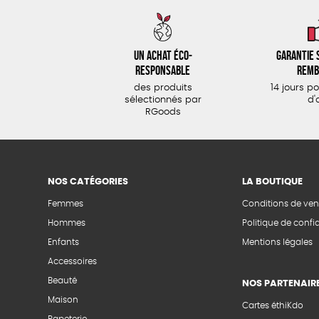
Un achat éco-
Garantie s
responsable
remb
des produits
14 jours p
sélectionnés par
d'
RGoods
NOS CATÉGORIES
LA BOUTIQUE
Femmes
Conditions de ven
Hommes
Politique de confid
Enfants
Mentions légales
Accessoires
Beauté
NOS PARTENAIR
Maison
Cartes éthiKdo