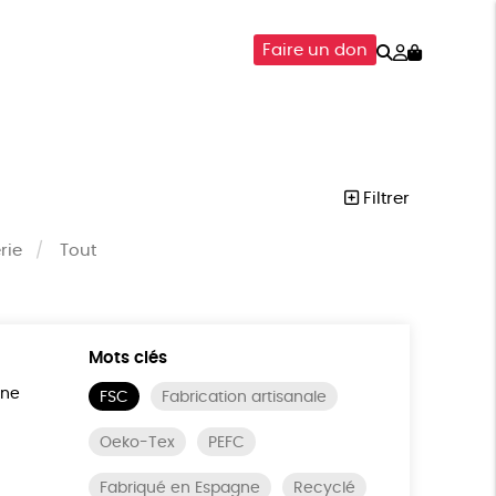
Rechercher
Mon
Faire un don
compte
SOIRES
ÉPICERIE
ISON
Filtrer
rie
Tout
Mots clés
ine
FSC
Fabrication artisanale
Oeko-Tex
PEFC
Fabriqué en Espagne
Recyclé