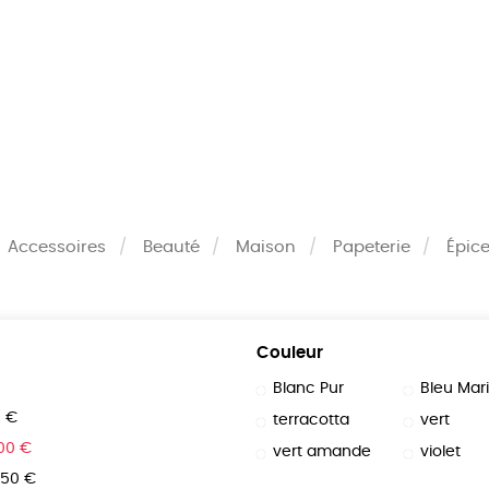
MES
ENFANTS
ACCES
TERIE
BEAUTÉ
MA
Accessoires
Beauté
Maison
Papeterie
Épice
Couleur
Blanc Pur
Bleu Mar
0 €
terracotta
vert
100 €
vert amande
violet
150 €