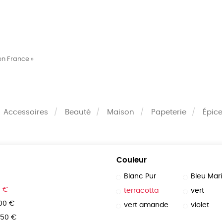
MES
ENFANTS
ACCES
en France »
TERIE
BEAUTÉ
MA
Accessoires
Beauté
Maison
Papeterie
Épice
Couleur
Blanc Pur
Bleu Mar
0 €
terracotta
vert
100 €
vert amande
violet
150 €