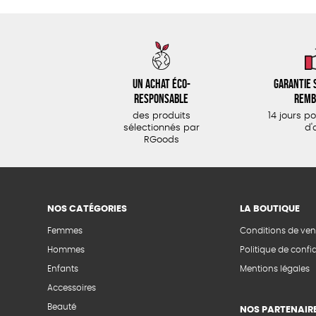
Un achat éco-
Garantie s
responsable
remb
des produits
14 jours p
sélectionnés par
d'
RGoods
NOS CATÉGORIES
LA BOUTIQUE
Femmes
Conditions de ven
Hommes
Politique de confid
Enfants
Mentions légales
Accessoires
Beauté
NOS PARTENAIR