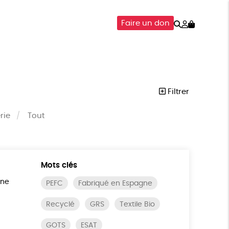
Rechercher
Mon
Faire un don
compte
SOIRES
ÉPICERIE
ISON
Filtrer
rie
Tout
Mots clés
ine
PEFC
Fabriqué en Espagne
Recyclé
GRS
Textile Bio
GOTS
ESAT