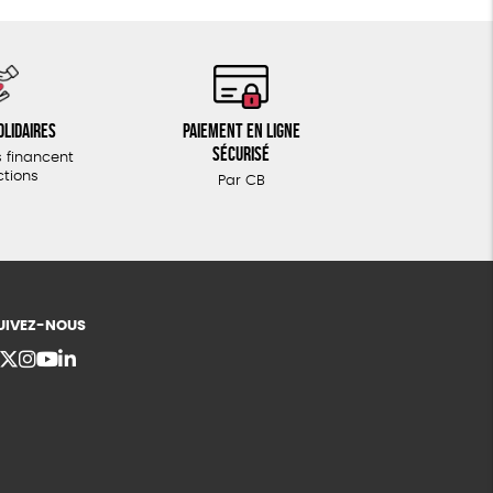
olidaires
Paiement en ligne
sécurisé
 financent
ctions
Par CB
UIVEZ-NOUS