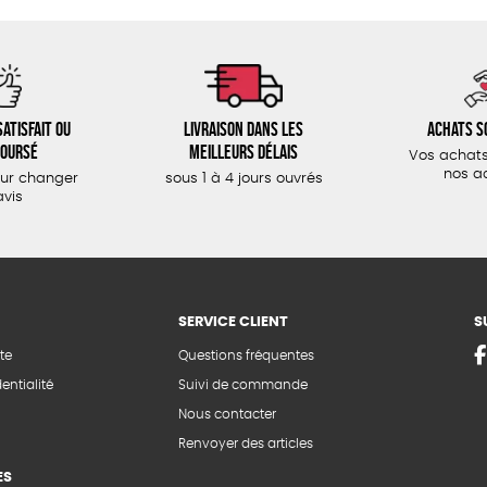
atisfait ou
Livraison dans les
Achats s
oursé
meilleurs délais
Vos achats
nos a
our changer
sous 1 à 4 jours ouvrés
avis
SERVICE CLIENT
S
te
Questions fréquentes
entialité
Suivi de commande
Nous contacter
Renvoyer des articles
ES