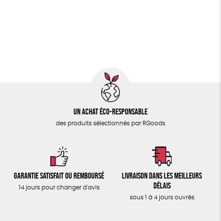
PAPETERIE
Fairtrade
Vegan
Biodégradable
Cosme Bio
ÉPICERIE
FSC
Fabrication artisanale
Oeko-Tex
TOUT
Un achat éco-responsable
des produits sélectionnés par RGoods
Garantie satisfait ou remboursé
Livraison dans les meilleurs
délais
14 jours pour changer d'avis
sous 1 à 4 jours ouvrés