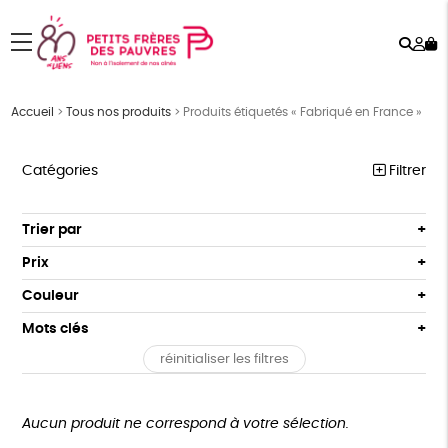
Rech
Mo
menu
co
Accueil
>
Tous nos produits
>
Produits étiquetés « Fabriqué en France »
Catégories
Filtrer
PÂQUES
Trier par
Par défaut
FEMMES
Prix
Popularité
Tous
HOMMES
Couleur
Nouveauté
0 € - 50 €
Blanc Pur
Bleu Marine
Mots clés
Prix : du - cher au + cher
ENFANTS
50 € - 100 €
terracotta
vert
Prix : du + cher au - cher
réinitialiser les filtres
100 € - 150 €
Fairtrade
Vegan
Biodégradable
Cosme Bio
ACCESSOIRES
vert amande
violet
Disponibilité
150 € - 200 €
BEAUTÉ
FSC
Fabrication artisanale
Oeko-Tex
PEFC
Plus de 200€
Aucun produit ne correspond à votre sélection.
MAISON
Fabriqué en Espagne
Recyclé
GRS
Textile Bio