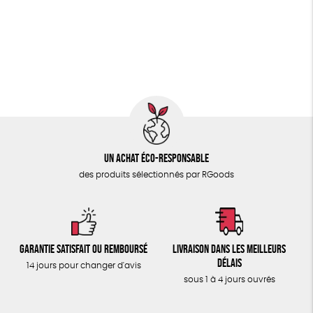
PAPETERIE
Agriculture Biologique
Fairtrade
Vegan
ÉPICERIE
Biodégradable
Cosme Bio
FSC
TOUT
Fabrication artisanale
Un achat éco-responsable
des produits sélectionnés par RGoods
Garantie satisfait ou remboursé
Livraison dans les meilleurs
délais
14 jours pour changer d'avis
sous 1 à 4 jours ouvrés