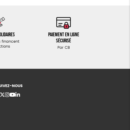
olidaires
Paiement en ligne
sécurisé
 financent
ctions
Par CB
UIVEZ-NOUS