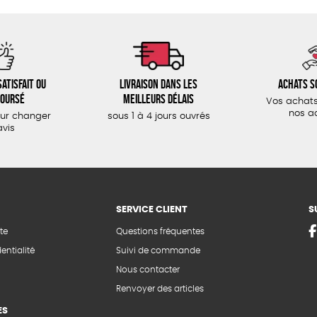
atisfait ou
Livraison dans les
Achats s
oursé
meilleurs délais
Vos achats
nos a
our changer
sous 1 à 4 jours ouvrés
avis
SERVICE CLIENT
S
te
Questions fréquentes
entialité
Suivi de commande
Nous contacter
Renvoyer des articles
ES