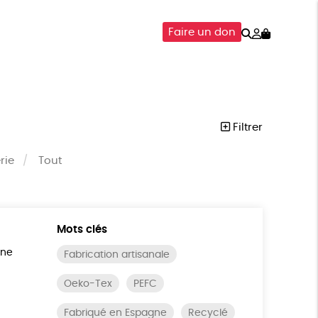
Rechercher
Mon
Faire un don
compte
SOIRES
ÉPICERIE
ISON
Filtrer
rie
Tout
Mots clés
ine
Fabrication artisanale
Oeko-Tex
PEFC
Fabriqué en Espagne
Recyclé