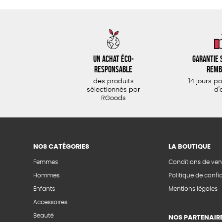
Un achat éco-
Garantie s
responsable
remb
des produits
14 jours p
sélectionnés par
d'
RGoods
NOS CATÉGORIES
LA BOUTIQUE
Femmes
Conditions de ven
Hommes
Politique de confid
Enfants
Mentions légales
Accessoires
Beauté
NOS PARTENAIR