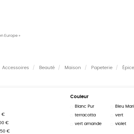
MES
ENFANTS
ACCES
en Europe »
TERIE
BEAUTÉ
MA
Accessoires
Beauté
Maison
Papeterie
Épice
Couleur
Blanc Pur
Bleu Mar
0 €
terracotta
vert
100 €
vert amande
violet
150 €