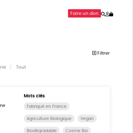
Rechercher
Mon
Faire un don
compte
SOIRES
ÉPICERIE
ISON
Filtrer
rie
Tout
Mots clés
ine
Fabriqué en France
Agriculture Biologique
Vegan
Biodégradable
Cosme Bio