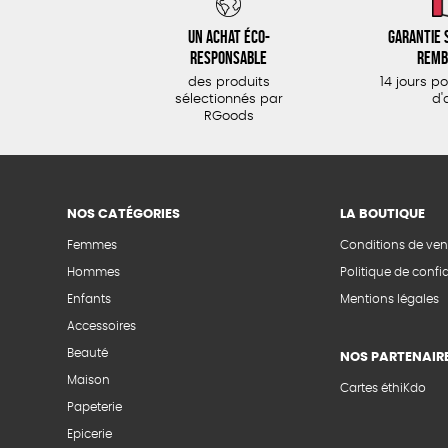
Un achat éco-
Garantie s
responsable
remb
des produits
14 jours p
sélectionnés par
d'
RGoods
NOS CATÉGORIES
LA BOUTIQUE
Femmes
Conditions de ven
Hommes
Politique de confid
Enfants
Mentions légales
Accessoires
Beauté
NOS PARTENAIR
Maison
Cartes éthiKdo
Papeterie
Epicerie