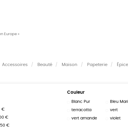
MES
ENFANTS
ACCES
en Europe »
TERIE
BEAUTÉ
MA
Accessoires
Beauté
Maison
Papeterie
Épice
Couleur
Blanc Pur
Bleu Mar
0 €
terracotta
vert
100 €
vert amande
violet
150 €