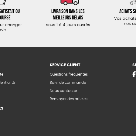
atisfait ou
Livraison dans les
Achats s
oursé
meilleurs délais
Vos achats
nos a
our changer
sous 1 à 4 jours ouvrés
avis
SERVICE CLIENT
S
te
Questions fréquentes
entialité
Suivi de commande
Nous contacter
Renvoyer des articles
ES