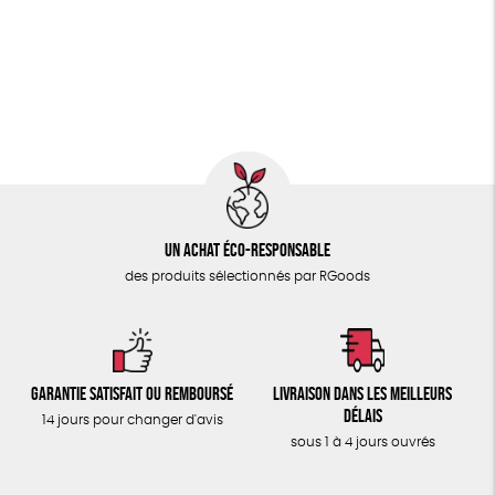
PAPETERIE
Fairtrade
Vegan
Biodégradable
Cosme Bio
ÉPICERIE
FSC
Fabrication artisanale
Oeko-Tex
TOUT
Un achat éco-responsable
des produits sélectionnés par RGoods
Garantie satisfait ou remboursé
Livraison dans les meilleurs
délais
14 jours pour changer d'avis
sous 1 à 4 jours ouvrés