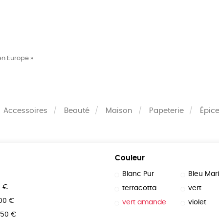
MES
ENFANTS
ACCES
en Europe »
TERIE
BEAUTÉ
MA
Accessoires
Beauté
Maison
Papeterie
Épice
Couleur
Blanc Pur
Bleu Mar
0 €
terracotta
vert
100 €
vert amande
violet
150 €