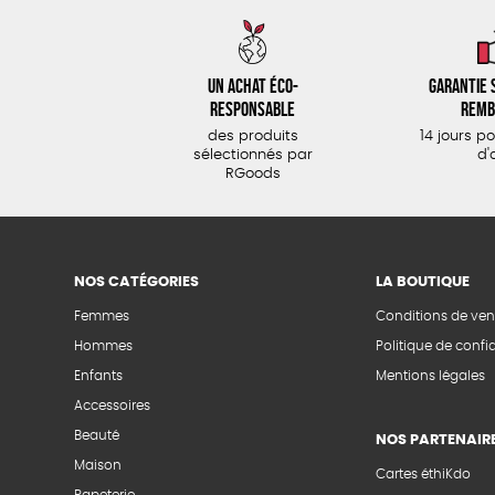
Un achat éco-
Garantie s
responsable
remb
des produits
14 jours p
sélectionnés par
d'
RGoods
NOS CATÉGORIES
LA BOUTIQUE
Femmes
Conditions de ven
Hommes
Politique de confid
Enfants
Mentions légales
Accessoires
Beauté
NOS PARTENAIR
Maison
Cartes éthiKdo