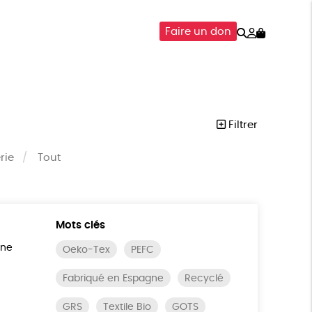
Rechercher
Mon
Faire un don
compte
SOIRES
ÉPICERIE
ISON
Filtrer
rie
Tout
Mots clés
ine
Oeko-Tex
PEFC
Fabriqué en Espagne
Recyclé
GRS
Textile Bio
GOTS