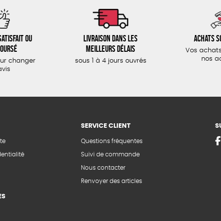
atisfait ou
Livraison dans les
Achats s
oursé
meilleurs délais
Vos achats
nos a
our changer
sous 1 à 4 jours ouvrés
avis
SERVICE CLIENT
S
te
Questions fréquentes
entialité
Suivi de commande
Nous contacter
Renvoyer des articles
ES