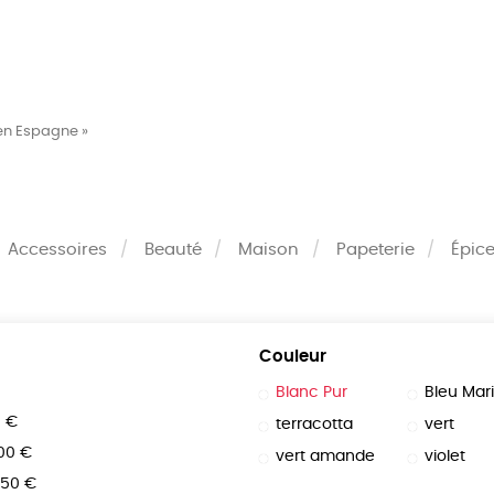
MES
ENFANTS
ACCES
 en Espagne »
TERIE
BEAUTÉ
MA
Accessoires
Beauté
Maison
Papeterie
Épice
Couleur
Blanc Pur
Bleu Mar
0 €
terracotta
vert
100 €
vert amande
violet
150 €