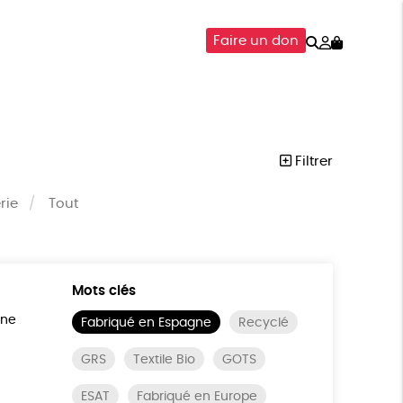
Rechercher
Mon
Faire un don
compte
SOIRES
ÉPICERIE
ISON
Filtrer
rie
Tout
Mots clés
ine
Fabriqué en Espagne
Recyclé
GRS
Textile Bio
GOTS
ESAT
Fabriqué en Europe