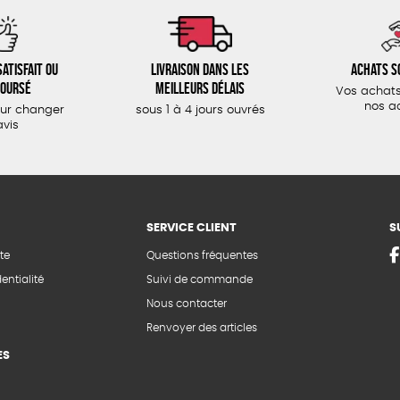
atisfait ou
Livraison dans les
Achats s
oursé
meilleurs délais
Vos achats
nos a
our changer
sous 1 à 4 jours ouvrés
avis
SERVICE CLIENT
S
te
Questions fréquentes
entialité
Suivi de commande
Nous contacter
Renvoyer des articles
ES