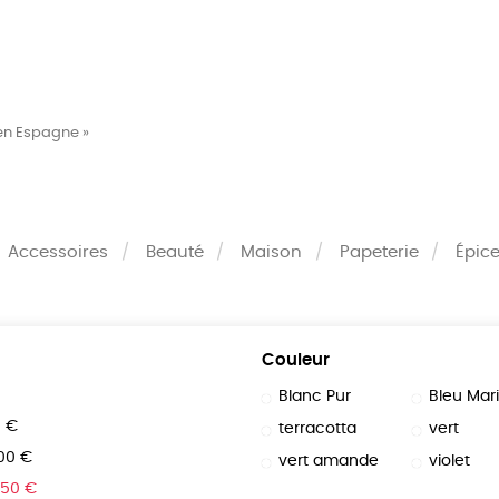
MES
ENFANTS
ACCES
 en Espagne »
TERIE
BEAUTÉ
MA
Accessoires
Beauté
Maison
Papeterie
Épice
Couleur
Blanc Pur
Bleu Mar
0 €
terracotta
vert
100 €
vert amande
violet
150 €