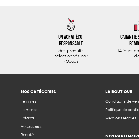
Un achat éco-
Garantie s
responsable
remb
des produits
14 jours p
sélectionnés par
d'
RGoods
NOS CATÉGORIES
LA BOUTIQUE
Femmes
Conditions de ven
Hommes
Politique de confid
Enfants
Mentions légales
Accessoires
Beauté
NOS PARTENAIR