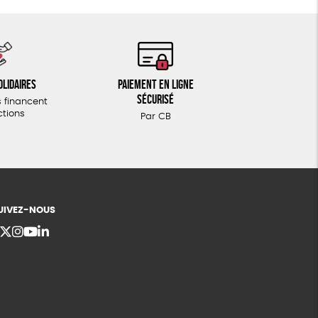
olidaires
Paiement en ligne
sécurisé
 financent
ctions
Par CB
UIVEZ-NOUS