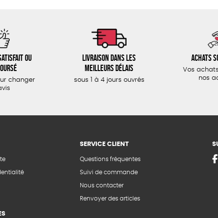
atisfait ou
Livraison dans les
Achats s
oursé
meilleurs délais
Vos achats
nos a
our changer
sous 1 à 4 jours ouvrés
avis
SERVICE CLIENT
S
te
Questions fréquentes
entialité
Suivi de commande
Nous contacter
Renvoyer des articles
ES