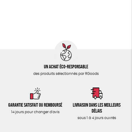
PAPETERIE
GOTS
ESAT
Fabriqué en Europe
ÉPICERIE
Fabriqué en France
Agriculture Biologique
TOUT
Fairtrade
Un achat éco-responsable
des produits sélectionnés par RGoods
Garantie satisfait ou remboursé
Livraison dans les meilleurs
délais
14 jours pour changer d'avis
sous 1 à 4 jours ouvrés